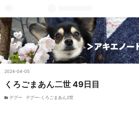
2024
-
04
-
05
くろごまあん二世 49日目
デグー
デグー-くろごまあん2世